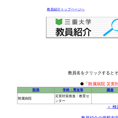
教員紹介トップページへ
教員名をクリックすると
●「
附属病院 災害
部局
学科・専攻等
講座
災害対策推進・教育セ
附属病院
ンター
＜ 検
教員紹介の掲載内容