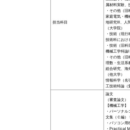
属材料実験、
・その他（旧
家庭電気・機
担当科目
地研究Ⅲ、人
（大学院）
・技術（現行
技術科におけ
・技術（旧科
機械工学特論
・その他（旧
理数・生活系
総合研究、海
（他大学）
情報科学（名
工技術特論（
論文
（審査論文）
【機械工学】
・パーソナルコ
文集（Ｃ編） 5
・パソコン用積
・Practical M