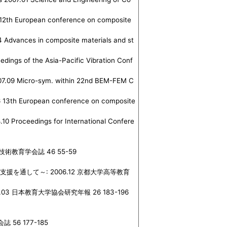
 12th European conference on composite
4 Advances in composite materials and st
dings of the Asia-Pacific Vibration Conf
007.09 Micro-sym. within 22nd BEM-FEM C
.06 13th European conference on composite
.10 Proceedings for International Confere
教育学会誌 46 55-59
を通して～: 2006.12 京都大学高等教育
日本教育大学協会研究年報 26 183-196
6 177-185