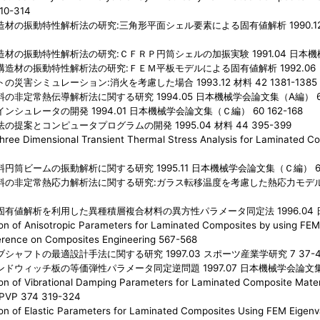
310-314
材の振動特性解析法の研究:三角形平面シェル要素による固有値解析 1990.12 日
材の振動特性解析法の研究:ＣＦＲＰ円筒シェルの加振実験 1991.04 日本機械学会
造材の振動特性解析法の研究:ＦＥＭ平板モデルによる固有値解析 1992.06 日本
災害シミュレーション:消火を考慮した場合 1993.12 材料 42 1381-1385
の非定常熱伝導解析法に関する研究 1994.05 日本機械学会論文集（A編） 60 1
シュレータの開発 1994.01 日本機械学会論文集（Ｃ編） 60 162-168
提案とコンピュータプログラムの開発 1995.04 材料 44 395-399
ree Dimensional Transient Thermal Stress Analysis for Laminated C
円筒ビームの振動解析に関する研究 1995.11 日本機械学会論文集（Ｃ編） 61 4
の非定常熱応力解析法に関する研究:ガラス転移温度を考慮した熱応力モデル 199
有値解析を利用した異種積層複合材料の異方性パラメータ同定法 1996.04 日本
ion of Anisotropic Parameters for Laminated Composites by using FEM 
erence on Composites Engineering 567-568
シャフトの最適設計手法に関する研究 1997.03 スポーツ産業学研究 7 37-
ドウィッチ板の等価弾性パラメータ同定逆問題 1997.07 日本機械学会論文集（Ｃ編
ion of Vibrational Damping Parameters for Laminated Composite Mater
PVP 374 319-324
ion of Elastic Parameters for Laminated Composites Using FEM Eigenv