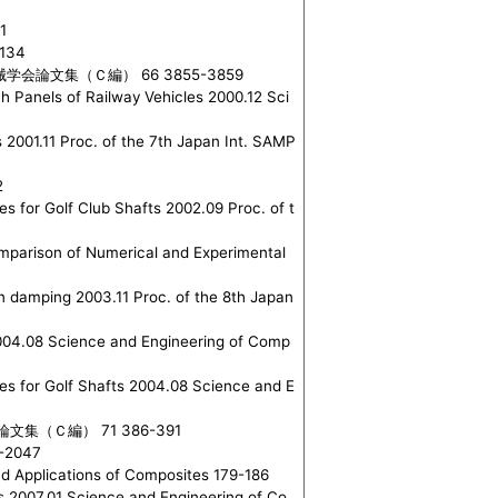
1
134
論文集（Ｃ編） 66 3855-3859
h Panels of Railway Vehicles 2000.12 Sci
 2001.11 Proc. of the 7th Japan Int. SAMP
2
es for Golf Club Shafts 2002.09 Proc. of t
Comparison of Numerical and Experimental
on damping 2003.11 Proc. of the 8th Japan
2004.08 Science and Engineering of Comp
tes for Golf Shafts 2004.08 Science and E
（Ｃ編） 71 386-391
2047
d Applications of Composites 179-186
lls 2007.01 Science and Engineering of Co