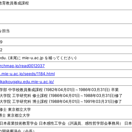
教育教員養成課程
を担当
09
52
edu. (末尾に mie-u.ac.jp を補ってください)
archmap.jp/read0012037
s.mie-u.ac.jp/seeds/1184.html
ikaikougaku.edu.mie-u.ac.jp/
部 中学校教員養成課程 (1982年04月01日～1986年03月31日) 卒業
学院 工学研究科 修士課程 (1986年04月01日～1988年03月31日)修了
学院 工学研究科 博士課程 (1988年04月01日～1991年03月31日)修了
工学修士 東京都立大学
工学博士 東京都立大学
 日本産業技術教育学会 日本感性工学会（評議員、感性哲学部会事務局） 日
力開発審議会（会長）