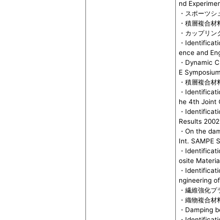
nd Experime
・スポーツシュー
・積層複合材料の
・カップリング
・Identificat
ence and Eng
・Dynamic Cha
E Symposiu
・積層複合材料の
・Identificati
he 4th Join
・Identificat
Results 2002
・On the damp
Int. SAMPE 
・Identificat
osite Materia
・Identificat
ngineering o
・繊維強化プラ
・織物複合材料
・Damping beh
・Identificati