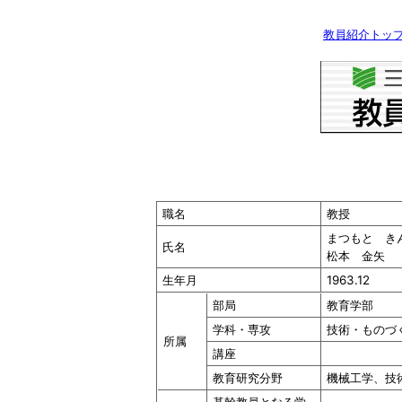
教員紹介トッ
職名
教授
まつもと き
氏名
松本 金矢
生年月
1963.12
部局
教育学部
学科・専攻
技術・ものづ
所属
講座
教育研究分野
機械工学、技