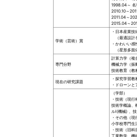
1998.04
2010.10～
2011.04～
2015.04～
・日本産業技術
（最適設計を利
学術（芸術）賞
・かわいい感性
（星形多面体を
計算力学（複
専門分野
機械力学（振
技術教育（教
・探究学習教
現在の研究課題
・ドローンと
（学部）
・技術（現行
技術学概論、
ルⅠ(機械) 
・その他（現
小学校専門生
・技術（旧科
工業数学、機