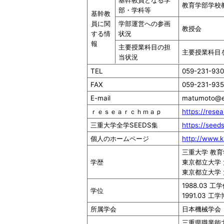
基幹教員となる学
教育学部学校
部・学科等
基幹教
員に関
学部運営への参画
教授会
する情
状況
報
主要授業科目の担
主要授業科目
当状況
TEL
059-231-93
FAX
059-231-93
E-mail
matumoto@
ｒｅｓｅａｒｃｈｍａｐ
https://rese
三重大学全学SEEDS集
https://seed
個人のホームページ
http://www.k
三重大学 教育学
学歴
東京都立大学 大
東京都立大学 大
1988.03 
学位
1991.03 
所属学会
日本機械学会
三重県職業能