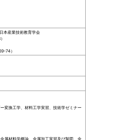
 日本産業技術教育学会
8）
9-74）
ギー変換工学、材料工学実習、技術学ゼミナー
、金属材料学概論、金属加工実習及び製図、金