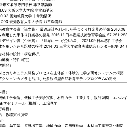
～ 名張市立看護専門学校 非常勤講師
2011.03 大阪大学大学院 非常勤講師
2020.03 愛知教育大学 非常勤講師
2017.03 愛知教育大学大学院 非常勤講師
教育学会賞（論文賞） 最適設計を利用した手づくり打楽器の開発 2016.08
用した手作り打楽器の開発 2015.12 日本産業技術教育学会誌 57 251-25
デザイン賞（企画賞） 『世界に一つだけの星』 2021.09 日本感性工学会
用いた造形題材の検討 2014.03 三重大学教育実践総合センター紀要 34 6
合材料の設計・構造解析）
動解析・特性同定）
材開発）
材とカリキュラム開発プロセスを主体的・体験的に学ぶ研修システムの構築
アクションカメラを活用した多視点型自然教育モデルプログラムの開発
科目）
機械工学概論、機械工学実験実習、材料力学、工業力学、設計製図、エネル
、技術学ゼミナールⅡ(機械) 、工場見学
行科目）
活、教職実践演習
目）
構学、熱工学、原動機工学、機械力学、応用弾性学、木材加工実習及び製図