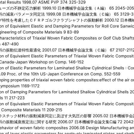
ntal Results 1998.07 ASME PVP 374 325-329
ズの不静定応力解析 1999.10 日本機械学会論文集（Ａ編） 65 2045-205
減衰パラメータ同定法 1999.08 日本機械学会論文集（Ｃ編） 65 3129-3
特性を考慮したＣＦＲＰゴルフクラブシャフトの振動解析 2000.12 日本機械学会
ion of Equivalent Elastic and Damping Parameters for Roll Core Sanwic
ineering of Composite Materials 9 83-89
racteristics of Triaxial Woven Fabric Composites or Golf Club Shafts
m 487-490
振動伝達特性最適化 2001.07 日本機械学会論文集（Ｃ編） 67 2107-211
on of Equivalent Elastic Parameters of Triaxial Woven Fabric Composit
t Canada-Japan Workshop on Comp. 146-152
ion of Elastic Parameters for Laminated Shallow Cylindrical Shells : 
.09 Proc. of the 10th US-Japan Conference on Comp. 552-559
ing properties of triaxial woven fabric composites:effect of the air 
Symposium 1169-1172
ion of Damping Parameters for Laminated Shallow Cylindrical Shells 
ls 11 217-223
ion of Equivalent Elastic Parameters of Triaxial Woven Fabric Composi
f Composite Materials 11 209-215
スチック材料の振動減衰同定に及ぼす大気圧の影響 2005.02 日本機械学会論文集
の振動減衰推定法に関する研究 2006.07 日本機械学会論文集C編 72 2042-
avior of woven fabric composites 2006.08 Design Manufacturing an
on of layer elastic parameters for angle-ply laminated plates and she