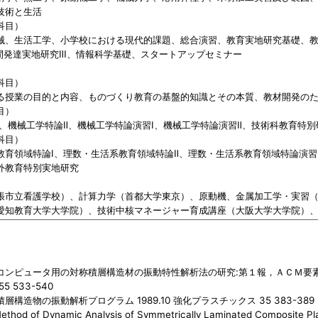
技術と生活
科目）
械、生活工学、小学校における現代的課題、総合演習、教育実地研究基礎、
間発達実地研究Ⅲ、情報科学基礎、スタートアップセミナー
科目）
る授業の目的と内容、ものづくり教育の基盤的知識とその本質、教材開発の
目）
Ⅰ、機械工学特論Ⅱ、機械工学特論演習Ⅰ、機械工学特論演習Ⅱ、技術科教育特別研
科目）
教育領域特論Ⅰ、理数・生活系教育領域特論Ⅱ、理数・生活系教育領域特論演習
外教育特別実地研究
張市立看護学校）、計算力学（首都大学東京）、原動機、金属加工学・実習
愛知教育大学大学院）、技術中核マネージャー育成講座（大阪大学大学院）
ンピュータ用の対称積層構造材の振動特性解析法の研究:第１報，ＡＣＭ要素によ
5 533-540
層構造物の振動解析プログラム 1989.10 強化プラスチックス 35 383-389
ethod of Dynamic Analysis of Symmetrically Laminated Composite Pla