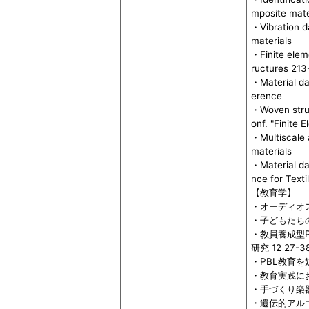
mposite mate
・Vibration d
materials
・Finite elem
ructures 213
・Material da
erence
・Woven struc
onf. "Finite 
・Multiscale 
materials
・Material da
nce for Text
【教育学】
・オーディオス
・子どもたちの“
・教員養成型P
研究 12 27-3
・PBL教育を
・教育実践にお
・手づくり楽器教
・遺伝的アルゴ