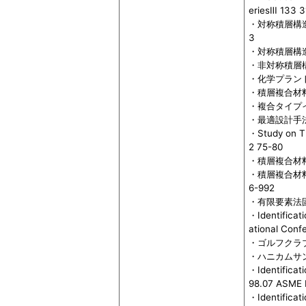
eriesⅢ 133 
・対称積層構造
3
・対称積層構造
・非対称積層構
・化学プラントの
・積層複合材料
・複合タイプイン
・最適設計手法の
・Study on Th
2 75-80
・積層複合材料
・積層複合材料
6-992
・有限要素法固
・Identificat
ational Conf
・ゴルフクラブ
・ハニカムサン
・Identificat
98.07 ASME 
・Identificat