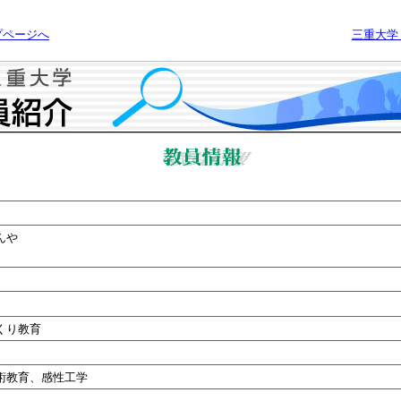
プページへ
三重大学
んや
くり教育
術教育、感性工学