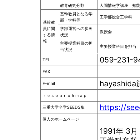
教育研究分野
人間情報学講座 知
基幹教員となる学
工学部総合工学科
部・学科等
基幹教
員に関
学部運営への参画
教授会
する情
状況
報
主要授業科目の担
主要授業科目を担当
当状況
059-231-9
TEL
FAX
hayashida於
E-mail
ｒｅｓｅａｒｃｈｍａｐ
https://se
三重大学全学SEEDS集
個人のホームページ
1991年 