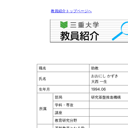
教員紹介トップページへ
職名
助教
おおにし かずき
氏名
大西 一生
生年月
1994.06
部局
研究基盤推進機構
学科・専攻
所属
講座
教育研究分野