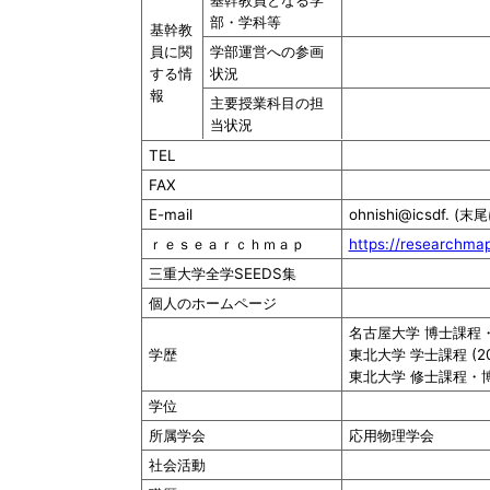
基幹教員となる学
部・学科等
基幹教
員に関
学部運営への参画
する情
状況
報
主要授業科目の担
当状況
TEL
FAX
E-mail
ohnishi@icsdf. (
ｒｅｓｅａｒｃｈｍａｐ
https://researchma
三重大学全学SEEDS集
個人のホームページ
名古屋大学 博士課程・博
学歴
東北大学 学士課程 (20
東北大学 修士課程・博士
学位
所属学会
応用物理学会
社会活動