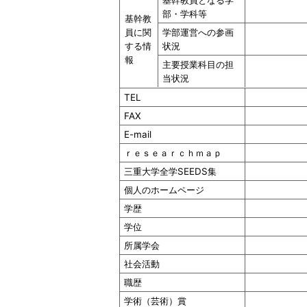
基幹教員となる学
部・学科等
基幹教
員に関
学部運営への参画
する情
状況
報
主要授業科目の担
当状況
TEL
FAX
E-mail
ｒｅｓｅａｒｃｈｍａｐ
三重大学全学SEEDS集
個人のホームページ
学歴
学位
所属学会
社会活動
職歴
学術（芸術）賞