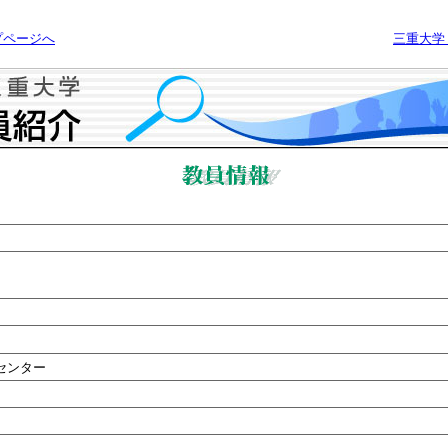
プページへ
三重大学
センター