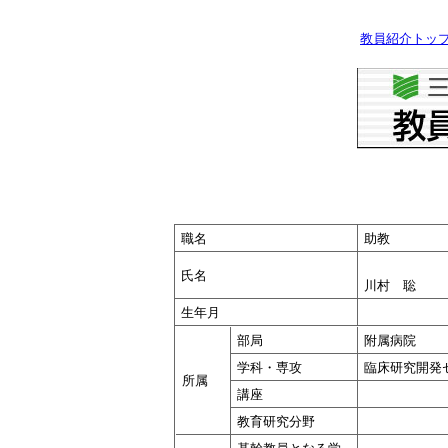
教員紹介トッ
職名
助教
氏名
川村 聡
生年月
部局
附属病院
学科・専攻
臨床研究開発
所属
講座
教育研究分野