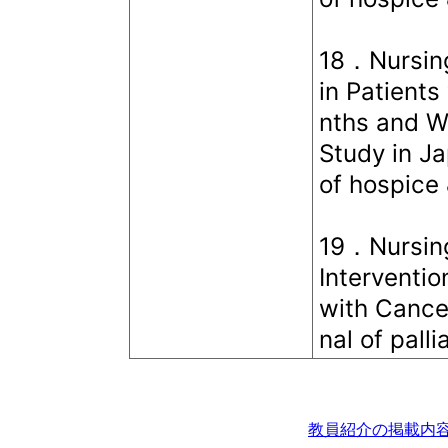
18．Nursing
in Patient
nths and W
Study in J
of hospice 
19．Nursing
Interventio
with Cance
nal of pall
教員紹介の掲載内容