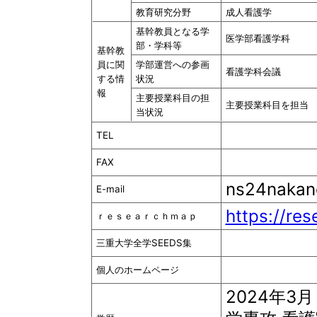
教育研究分野
成人看護学
基幹教員となる学
医学部看護学科
部・学科等
基幹教
員に関
学部運営への参画
看護学科会議
する情
状況
報
主要授業科目の担
主要授業科目を担当
当状況
TEL
FAX
ns24nakan
E-mail
https://re
ｒｅｓｅａｒｃｈｍａｐ
三重大学全学SEEDS集
個人のホームページ
2024年3