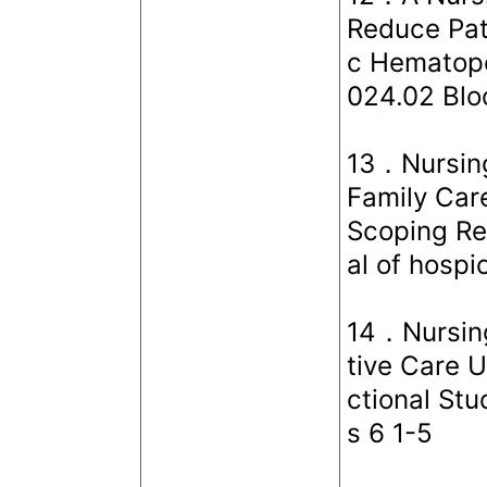
Reduce Pat
c Hematopo
024.02 Blo
13．Nursing
Family Care
Scoping Re
al of hospi
14．Nursing 
tive Care U
ctional Stu
s 6 1-5