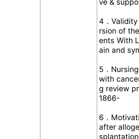
ve & suppo
4．Validity 
rsion of th
ents With 
ain and s
5．Nursing 
with cance
g review p
1866-
6．Motivatio
after allog
splantation