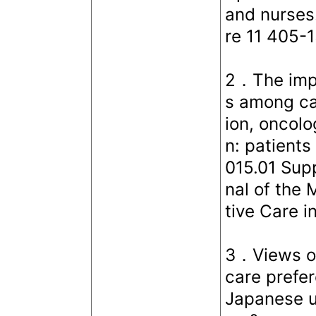
and nurses.
re 11 405-
2．The imp
s among ca
ion, oncolo
n: patients
015.01 Supp
nal of the 
tive Care 
3．Views on
care prefe
Japanese un