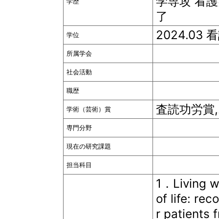
学専攻 看
学歴
了
2024.03
学位
所属学会
社会活動
職歴
査読功労賞,
学術（芸術）賞
専門分野
現在の研究課題
担当科目
1．Living wi
of life: r
r patients 