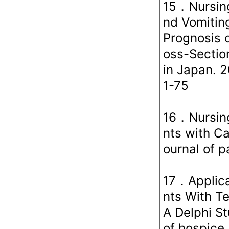
15．Nursing
nd Vomiting
Prognosis 
oss-Section
in Japan. 2
1-75
16．Nursing
nts with C
ournal of p
17．Applicab
nts With Te
A Delphi S
of hospice 